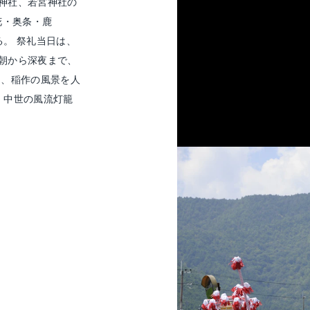
神社、若宮神社の
花・奥条・鹿
。 祭礼当日は、
朝から深夜まで、
と、稲作の風景を人
、中世の風流灯籠