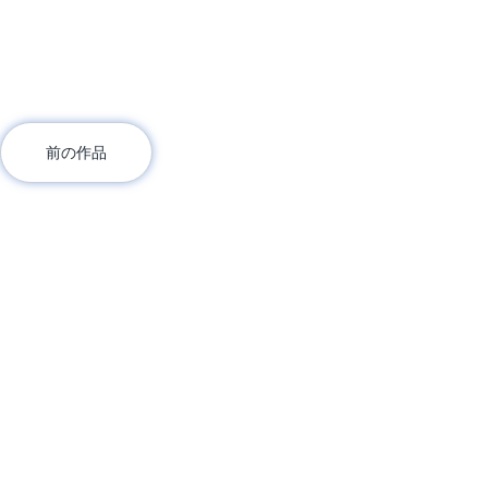
前の作品
当館について
データベース
亀岡市文化資料館について
絵画
ご利用案内
彫刻