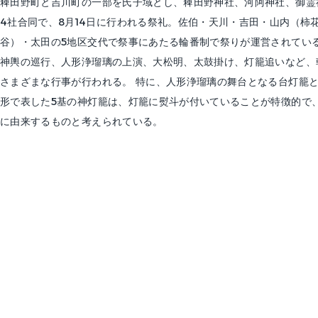
薭田野町と吉川町の一部を氏子域とし、薭田野神社、河阿神社、御霊
4社合同で、8月14日に行われる祭礼。佐伯・天川・吉田・山内（柿
谷）・太田の5地区交代で祭事にあたる輪番制で祭りが運営されている
神輿の巡行、人形浄瑠璃の上演、大松明、太鼓掛け、灯籠追いなど、
さまざまな行事が行われる。 特に、人形浄瑠璃の舞台となる台灯籠
形で表した5基の神灯籠は、灯籠に熨斗が付いていることが特徴的で
に由来するものと考えられている。