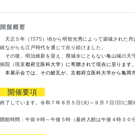
開催概要
天正５年（1575）頃から明智光秀によって築城された丹
経ながらも江戸時代を通じて在り続けました。
その後、明治維新を迎え、廃城令にともない亀山城の天守
病院（現
京都府立医科大学）に寄贈されて現在に至ります
本展示会では、その鯱瓦が、京都府立医科大学から亀岡市
開催要項
終了しています。令和７年８月５日(火)～９月７日(日)に
開館時間：午前９時～午後５時（最終入館は午後４時３０