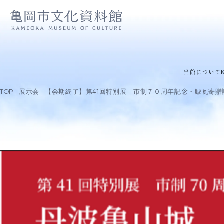
当館について
TOP
展示会
【会期終了】第41回特別展 市制７０周年記念・鯱瓦寄