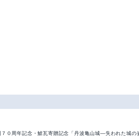
制７０周年記念・鯱瓦寄贈記念「丹波亀山城―失われた城の