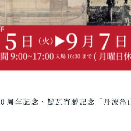
７０周年記念・鯱瓦寄贈記念「丹波亀