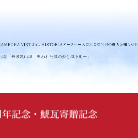
KAMEOKA VIRTUAL HISTORIA
データベース
展示会
文化財の魅力
お知らせ
贈記念「丹波亀山城―失われた城の姿と城下町ー」