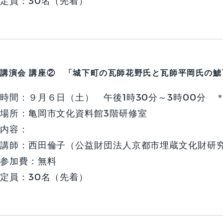
定員：
30名（先着）
講演会
講座② 「城下町の瓦師花野氏と瓦師平岡氏の鯱
時間：
９月６日（土） 午後1時30分～3時00分 
場所：
亀岡市文化資料館3階研修室
内容：
講師：
西田倫子（公益財団法人京都市埋蔵文化財研
参加費：
無料
定員：
30名（先着）